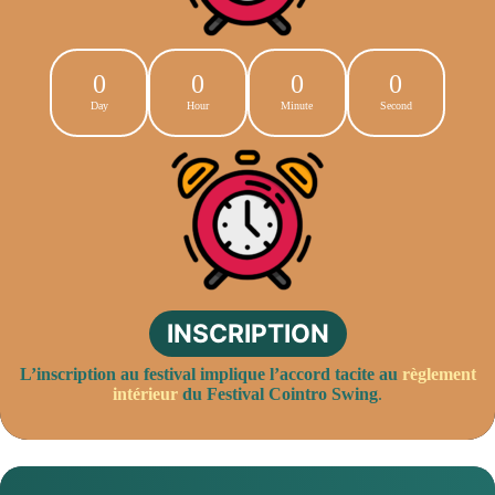
0
0
0
0
Day
Hour
Minute
Second
INSCRIPTION
L’inscription au festival implique l’accord tacite au
règlement
intérieur
du Festival Cointro Swing
.